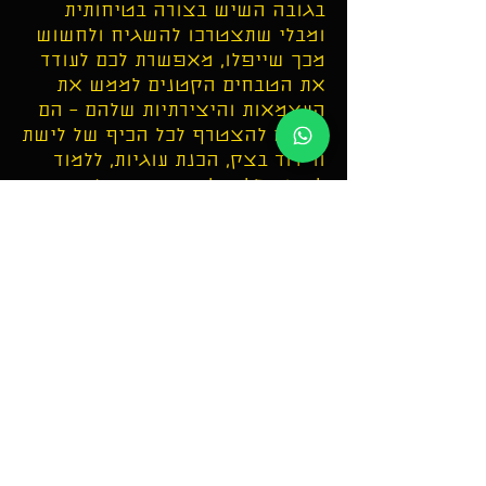
בגובה השיש בצורה בטיחותית
ומבלי שתצטרכו להשגיח ולחשוש
מכך שייפלו, מאפשרת לכם לעודד
את הטבחים הקטנים לממש את
העצמאות והיצירתיות שלהם – הם
יכולים להצטרף לכל הכיף של לישת
ורידוד בצק, הכנת עוגיות, ללמוד
לחתוך סלט, להשתתף בהכנת
שייקים ועוד ועוד..
אין צורך להתרוצץ או להילחם כדי
לבשל בזרועות מלאות! ברגע
שהילדים הקטנים שלכם מרגישים
בנוח לעמוד בכוחות עצמם, מגדל
הלמידה נותן להם הזדמנות ייחודית
לבנות את הביטחון וההערכה
העצמית שלהם תוך קידום מיומנויות
מוטוריקה עדינה וקשר עין-יד.
מגדל הלמידה נועד לאפשר
לקטנטנים שלכם לטפס פנימה